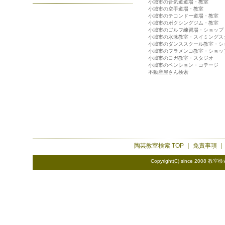
小城市の合気道道場・教室
小城市の空手道場・教室
小城市のテコンドー道場・教室
小城市のボクシングジム・教室
小城市のゴルフ練習場・ショップ
小城市の水泳教室・スイミングス
小城市のダンススクール教室・シ
小城市のフラメンコ教室・ショッ
小城市のヨガ教室・スタジオ
小城市のペンション・コテージ
不動産屋さん検索
陶芸教室検索
TOP ｜
免責事項
Copyright(C) since 2008
教室検