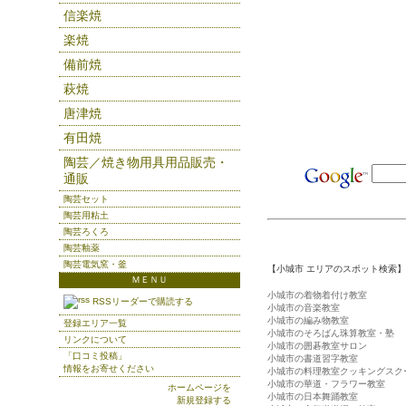
信楽焼
楽焼
備前焼
萩焼
唐津焼
有田焼
陶芸／焼き物用具用品販売・
通販
陶芸セット
陶芸用粘土
陶芸ろくろ
陶芸釉薬
陶芸電気窯・釜
【小城市 エリアのスポット検索】
ＭＥＮＵ
小城市の着物着付け教室
RSSリーダーで購読する
小城市の音楽教室
小城市の編み物教室
登録エリア一覧
小城市のそろばん珠算教室・塾
リンクについて
小城市の囲碁教室サロン
「口コミ投稿」
小城市の書道習字教室
情報をお寄せください
小城市の料理教室クッキングスク
小城市の華道・フラワー教室
ホームページを
小城市の日本舞踊教室
新規登録する