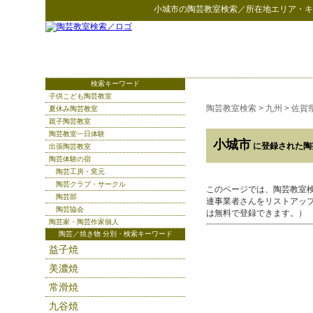
小城市
の
陶芸教室検索
／所在地エリア・キ
検索キーワード
子供こども陶芸教室
陶芸教室検索
>
九州
>
佐賀
夏休み陶芸教室
親子陶芸教室
陶芸教室一日体験
小城市
に登録された陶
出張陶芸教室
陶芸体験の宿
陶芸工房・窯元
陶芸クラブ・サークル
このページでは、陶芸教室
陶芸部
連事業者さんをリストアッ
陶芸協会
は無料で登録できます。）
陶芸家・陶芸作家個人
陶芸／焼き物 分別・検索キーワード
益子焼
美濃焼
常滑焼
九谷焼