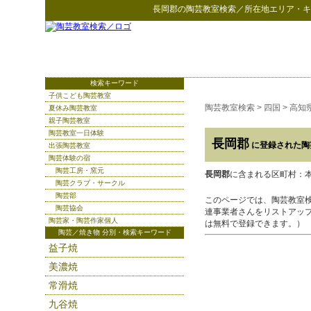
長岡郡
の
陶芸教室検索
／所在地エリア・キ
検索キーワード
子供こども陶芸教室
陶芸教室検索
>
四国
>
高知
夏休み陶芸教室
親子陶芸教室
陶芸教室一日体験
長岡郡
に登録された陶
出張陶芸教室
陶芸体験の宿
陶芸工房・窯元
長岡郡
に含まれる区町村：本山
陶芸クラブ・サークル
陶芸部
このページでは、陶芸教室
陶芸協会
連事業者さんをリストアッ
陶芸家・陶芸作家個人
は無料で登録できます。）
陶芸／焼き物 分別・検索キーワード
益子焼
美濃焼
常滑焼
九谷焼