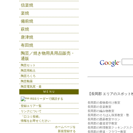
信楽焼
楽焼
備前焼
萩焼
唐津焼
有田焼
陶芸／焼き物用具用品販売・
通販
陶芸セット
陶芸用粘土
陶芸ろくろ
陶芸釉薬
陶芸電気窯・釜
ＭＥＮＵ
【長岡郡 エリアのスポット
RSSリーダーで購読する
長岡郡の着物着付け教室
登録エリア一覧
長岡郡の音楽教室
長岡郡の編み物教室
リンクについて
長岡郡のそろばん珠算教室・塾
「口コミ投稿」
長岡郡の囲碁教室サロン
情報をお寄せください
長岡郡の書道習字教室
ホームページを
長岡郡の料理教室クッキングスク
新規登録する
長岡郡の華道・フラワー教室