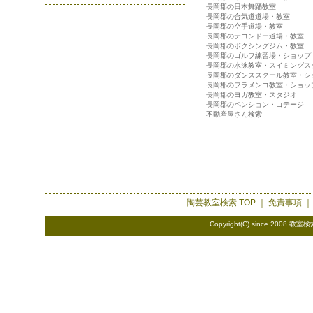
長岡郡の日本舞踊教室
長岡郡の合気道道場・教室
長岡郡の空手道場・教室
長岡郡のテコンドー道場・教室
長岡郡のボクシングジム・教室
長岡郡のゴルフ練習場・ショップ
長岡郡の水泳教室・スイミングス
長岡郡のダンススクール教室・シ
長岡郡のフラメンコ教室・ショッ
長岡郡のヨガ教室・スタジオ
長岡郡のペンション・コテージ
不動産屋さん検索
陶芸教室検索
TOP ｜
免責事項
Copyright(C) since 2008
教室検