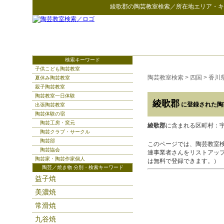
綾歌郡
の
陶芸教室検索
／所在地エリア・キ
検索キーワード
子供こども陶芸教室
陶芸教室検索
>
四国
>
香川
夏休み陶芸教室
親子陶芸教室
陶芸教室一日体験
綾歌郡
に登録された陶
出張陶芸教室
陶芸体験の宿
陶芸工房・窯元
綾歌郡
に含まれる区町村：宇多
陶芸クラブ・サークル
陶芸部
このページでは、陶芸教室
陶芸協会
連事業者さんをリストアッ
陶芸家・陶芸作家個人
は無料で登録できます。）
陶芸／焼き物 分別・検索キーワード
益子焼
美濃焼
常滑焼
九谷焼