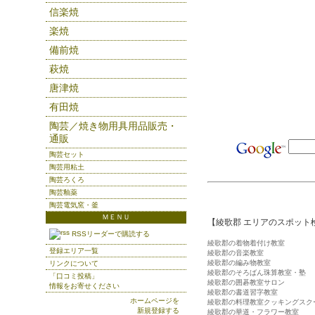
信楽焼
楽焼
備前焼
萩焼
唐津焼
有田焼
陶芸／焼き物用具用品販売・
通販
陶芸セット
陶芸用粘土
陶芸ろくろ
陶芸釉薬
陶芸電気窯・釜
ＭＥＮＵ
【綾歌郡 エリアのスポット
RSSリーダーで購読する
綾歌郡の着物着付け教室
登録エリア一覧
綾歌郡の音楽教室
綾歌郡の編み物教室
リンクについて
綾歌郡のそろばん珠算教室・塾
「口コミ投稿」
綾歌郡の囲碁教室サロン
情報をお寄せください
綾歌郡の書道習字教室
ホームページを
綾歌郡の料理教室クッキングスク
新規登録する
綾歌郡の華道・フラワー教室