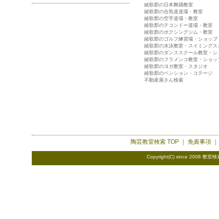
綾歌郡の日本舞踊教室
綾歌郡の合気道道場・教室
綾歌郡の空手道場・教室
綾歌郡のテコンドー道場・教室
綾歌郡のボクシングジム・教室
綾歌郡のゴルフ練習場・ショップ
綾歌郡の水泳教室・スイミングス
綾歌郡のダンススクール教室・シ
綾歌郡のフラメンコ教室・ショッ
綾歌郡のヨガ教室・スタジオ
綾歌郡のペンション・コテージ
不動産屋さん検索
陶芸教室検索
TOP ｜
免責事項
Copyright(C) since 2008
教室検