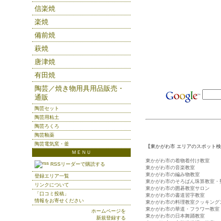
信楽焼
楽焼
備前焼
萩焼
唐津焼
有田焼
陶芸／焼き物用具用品販売・
通販
陶芸セット
陶芸用粘土
陶芸ろくろ
陶芸釉薬
陶芸電気窯・釜
【東かがわ市 エリアのスポット
ＭＥＮＵ
東かがわ市の着物着付け教室
RSSリーダーで購読する
東かがわ市の音楽教室
東かがわ市の編み物教室
登録エリア一覧
東かがわ市のそろばん珠算教室・
リンクについて
東かがわ市の囲碁教室サロン
「口コミ投稿」
東かがわ市の書道習字教室
情報をお寄せください
東かがわ市の料理教室クッキング
東かがわ市の華道・フラワー教室
ホームページを
東かがわ市の日本舞踊教室
新規登録する