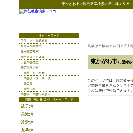
東かがわ市
の
陶芸教室検索
／所在地エリア・
検索キーワード
子供こども陶芸教室
陶芸教室検索
>
四国
>
香川
夏休み陶芸教室
親子陶芸教室
陶芸教室一日体験
東かがわ市
に登録さ
出張陶芸教室
陶芸体験の宿
陶芸工房・窯元
陶芸クラブ・サークル
このページでは、陶芸教室
陶芸部
／関連事業者さんをリスト
陶芸協会
さんは無料で登録できます
陶芸家・陶芸作家個人
陶芸／焼き物 分別・検索キーワード
益子焼
美濃焼
常滑焼
九谷焼