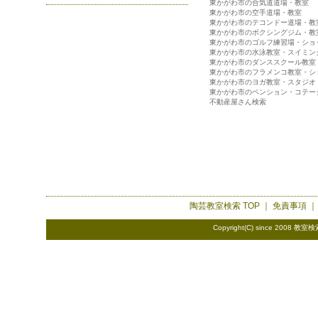
東かがわ市の合気道道場・教室
東かがわ市の空手道場・教室
東かがわ市のテコンドー道場・教
東かがわ市のボクシングジム・教
東かがわ市のゴルフ練習場・ショ
東かがわ市の水泳教室・スイミン
東かがわ市のダンススクール教室
東かがわ市のフラメンコ教室・シ
東かがわ市のヨガ教室・スタジオ
東かがわ市のペンション・コテー
不動産屋さん検索
陶芸教室検索
TOP ｜
免責事項
Copyright(C) since 2008
教室検