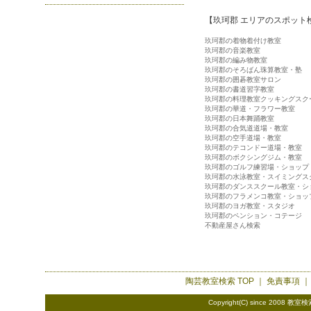
【玖珂郡 エリアのスポット
玖珂郡の着物着付け教室
玖珂郡の音楽教室
玖珂郡の編み物教室
玖珂郡のそろばん珠算教室・塾
玖珂郡の囲碁教室サロン
玖珂郡の書道習字教室
玖珂郡の料理教室クッキングスク
玖珂郡の華道・フラワー教室
玖珂郡の日本舞踊教室
玖珂郡の合気道道場・教室
玖珂郡の空手道場・教室
玖珂郡のテコンドー道場・教室
玖珂郡のボクシングジム・教室
玖珂郡のゴルフ練習場・ショップ
玖珂郡の水泳教室・スイミングス
玖珂郡のダンススクール教室・シ
玖珂郡のフラメンコ教室・ショッ
玖珂郡のヨガ教室・スタジオ
玖珂郡のペンション・コテージ
不動産屋さん検索
陶芸教室検索
TOP ｜
免責事項
Copyright(C) since 2008
教室検