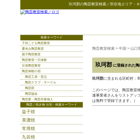
玖珂郡
の
陶芸教室検索
／所在地エリア・キ
検索キーワード
子供こども陶芸教室
陶芸教室検索
>
中国
>
山口
夏休み陶芸教室
親子陶芸教室
陶芸教室一日体験
玖珂郡
に登録された陶
出張陶芸教室
陶芸体験の宿
陶芸工房・窯元
玖珂郡
に含まれる区町村：
陶芸クラブ・サークル
陶芸部
このページでは、陶芸教室
陶芸協会
連事業者さんをリストアッ
陶芸家・陶芸作家個人
は無料で登録できます。）
陶芸／焼き物 分別・検索キーワード
益子焼
美濃焼
常滑焼
九谷焼