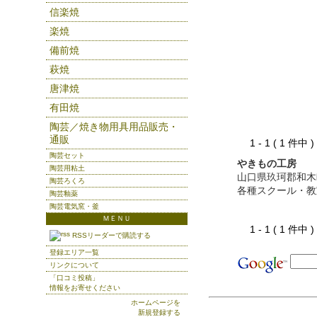
信楽焼
楽焼
備前焼
萩焼
唐津焼
有田焼
陶芸／焼き物用具用品販売・
通販
1 - 1 ( 1 件中
陶芸セット
やきもの工房
陶芸用粘土
山口県玖珂郡和木
陶芸ろくろ
各種スクール・教
陶芸釉薬
陶芸電気窯・釜
ＭＥＮＵ
1 - 1 ( 1 件中
RSSリーダーで購読する
登録エリア一覧
リンクについて
「口コミ投稿」
情報をお寄せください
ホームページを
新規登録する