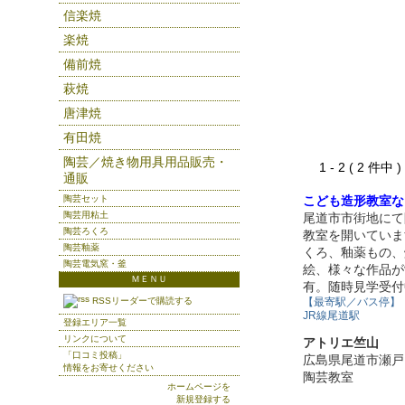
信楽焼
楽焼
備前焼
萩焼
唐津焼
有田焼
陶芸／焼き物用具用品販売・
1 - 2 ( 2 件中
通販
陶芸セット
こども造形教室な
陶芸用粘土
尾道市市街地にて
陶芸ろくろ
教室を開いていま
陶芸釉薬
くろ、釉薬もの、
陶芸電気窯・釜
絵、様々な作品が
ＭＥＮＵ
有。随時見学受付
RSSリーダーで購読する
【最寄駅／バス停】
JR線尾道駅
登録エリア一覧
リンクについて
アトリエ竺山
「口コミ投稿」
広島県尾道市瀬戸
情報をお寄せください
陶芸教室
ホームページを
新規登録する