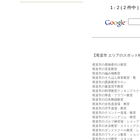
1 - 2 ( 2 件中
【尾道市 エリアのスポット
尾道市の着物着付け教室
尾道市の音楽教室
尾道市の編み物教室
尾道市のそろばん珠算教室・塾
尾道市の囲碁教室サロン
尾道市の書道習字教室
尾道市の料理教室クッキングスク
尾道市の華道・フラワー教室
尾道市の日本舞踊教室
尾道市の合気道道場・教室
尾道市の空手道場・教室
尾道市のテコンドー道場・教室
尾道市のボクシングジム・教室
尾道市のゴルフ練習場・ショップ
尾道市の水泳教室・スイミングス
尾道市のダンススクール教室・シ
尾道市のフラメンコ教室・ショッ
尾道市のヨガ教室・スタジオ