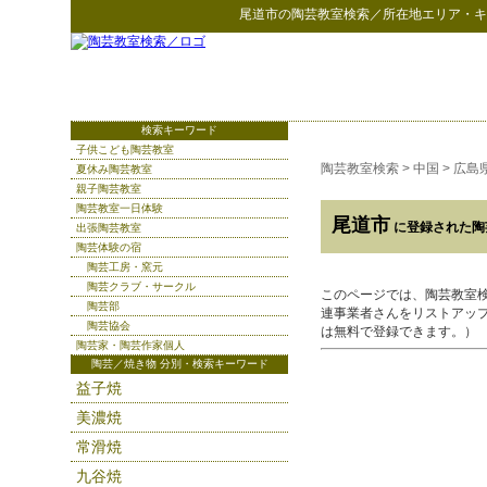
尾道市
の
陶芸教室検索
／所在地エリア・キ
検索キーワード
子供こども陶芸教室
陶芸教室検索
>
中国
>
広島
夏休み陶芸教室
親子陶芸教室
陶芸教室一日体験
尾道市
に登録された陶
出張陶芸教室
陶芸体験の宿
陶芸工房・窯元
陶芸クラブ・サークル
このページでは、陶芸教室
陶芸部
連事業者さんをリストアッ
陶芸協会
は無料で登録できます。）
陶芸家・陶芸作家個人
陶芸／焼き物 分別・検索キーワード
益子焼
美濃焼
常滑焼
九谷焼