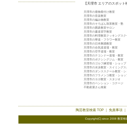
【天理市 エリアのスポット
天理市の着物着付け教室
天理市の音楽教室
天理市の編み物教室
天理市のそろばん珠算教室・塾
天理市の囲碁教室サロン
天理市の書道習字教室
天理市の料理教室クッキングスク
天理市の華道・フラワー教室
天理市の日本舞踊教室
天理市の合気道道場・教室
天理市の空手道場・教室
天理市のテコンドー道場・教室
天理市のボクシングジム・教室
天理市のゴルフ練習場・ショップ
天理市の水泳教室・スイミングス
天理市のダンススクール教室・シ
天理市のフラメンコ教室・ショッ
天理市のヨガ教室・スタジオ
天理市のペンション・コテージ
不動産屋さん検索
陶芸教室検索
TOP ｜
免責事項
Copyright(C) since 2008
教室検