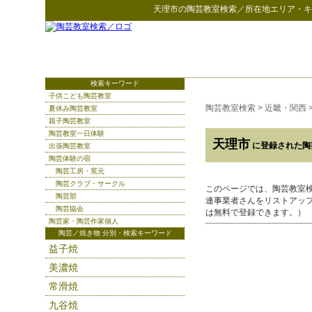
天理市
の
陶芸教室検索
／所在地エリア・キ
検索キーワード
子供こども陶芸教室
陶芸教室検索
>
近畿・関西
夏休み陶芸教室
親子陶芸教室
陶芸教室一日体験
天理市
に登録された陶
出張陶芸教室
陶芸体験の宿
陶芸工房・窯元
陶芸クラブ・サークル
このページでは、陶芸教室
陶芸部
連事業者さんをリストアッ
陶芸協会
は無料で登録できます。）
陶芸家・陶芸作家個人
陶芸／焼き物 分別・検索キーワード
益子焼
美濃焼
常滑焼
九谷焼