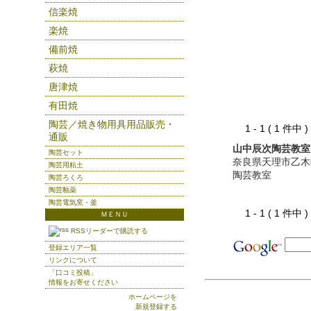
信楽焼
楽焼
備前焼
萩焼
唐津焼
有田焼
陶芸／焼き物用具用品販売・
1 - 1 ( 1 件中
通販
山中辰次陶芸教室
陶芸セット
奈良県天理市乙木
陶芸用粘土
陶芸教室
陶芸ろくろ
陶芸釉薬
陶芸電気窯・釜
1 - 1 ( 1 件中
ＭＥＮＵ
RSSリーダーで購読する
登録エリア一覧
リンクについて
「口コミ投稿」
情報をお寄せください
ホームページを
新規登録する