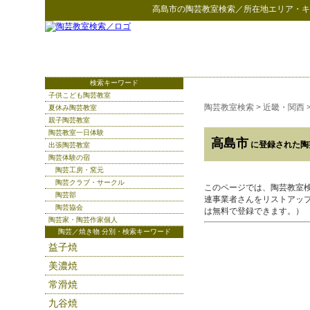
高島市
の
陶芸教室検索
／所在地エリア・キ
検索キーワード
子供こども陶芸教室
陶芸教室検索
>
近畿・関西
夏休み陶芸教室
親子陶芸教室
陶芸教室一日体験
高島市
に登録された陶
出張陶芸教室
陶芸体験の宿
陶芸工房・窯元
陶芸クラブ・サークル
このページでは、陶芸教室
陶芸部
連事業者さんをリストアッ
陶芸協会
は無料で登録できます。）
陶芸家・陶芸作家個人
陶芸／焼き物 分別・検索キーワード
益子焼
美濃焼
常滑焼
九谷焼