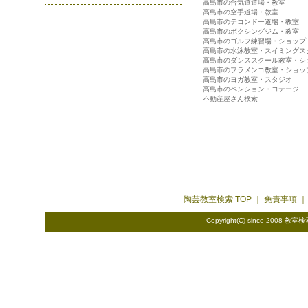
高島市の合気道道場・教室
高島市の空手道場・教室
高島市のテコンドー道場・教室
高島市のボクシングジム・教室
高島市のゴルフ練習場・ショップ
高島市の水泳教室・スイミングス
高島市のダンススクール教室・シ
高島市のフラメンコ教室・ショッ
高島市のヨガ教室・スタジオ
高島市のペンション・コテージ
不動産屋さん検索
陶芸教室検索
TOP ｜
免責事項
Copyright(C) since 2008
教室検