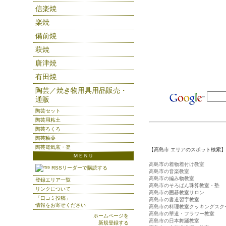
信楽焼
楽焼
備前焼
萩焼
唐津焼
有田焼
陶芸／焼き物用具用品販売・
通販
陶芸セット
陶芸用粘土
陶芸ろくろ
陶芸釉薬
陶芸電気窯・釜
【高島市 エリアのスポット検索】
ＭＥＮＵ
高島市の着物着付け教室
RSSリーダーで購読する
高島市の音楽教室
高島市の編み物教室
登録エリア一覧
高島市のそろばん珠算教室・塾
リンクについて
高島市の囲碁教室サロン
「口コミ投稿」
高島市の書道習字教室
情報をお寄せください
高島市の料理教室クッキングスク
高島市の華道・フラワー教室
ホームページを
高島市の日本舞踊教室
新規登録する