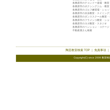
各務原市のテコンドー道場・教室
各務原市のボクシングジム・教室
各務原市のゴルフ練習場・ショッ
各務原市の水泳教室・スイミング
各務原市のダンススクール教室・
各務原市のフラメンコ教室・ショ
各務原市のヨガ教室・スタジオ
各務原市のペンション・コテージ
不動産屋さん検索
陶芸教室検索
TOP ｜
免責事項
Copyright(C) since 2008
教室検