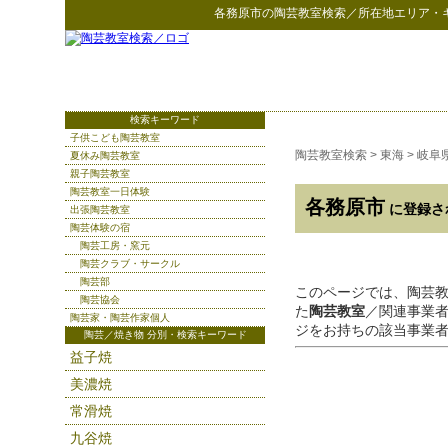
各務原市
の
陶芸教室検索
／所在地エリア・
検索キーワード
子供こども陶芸教室
陶芸教室検索
>
東海
>
岐阜
夏休み陶芸教室
親子陶芸教室
陶芸教室一日体験
各務原市
に登録さ
出張陶芸教室
陶芸体験の宿
陶芸工房・窯元
陶芸クラブ・サークル
陶芸部
このページでは、陶芸
陶芸協会
た
陶芸教室
／関連事業
陶芸家・陶芸作家個人
ジをお持ちの該当事業
陶芸／焼き物 分別・検索キーワード
益子焼
美濃焼
常滑焼
九谷焼