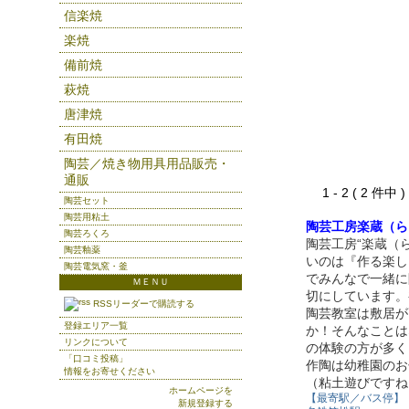
信楽焼
楽焼
備前焼
萩焼
唐津焼
有田焼
陶芸／焼き物用具用品販売・
通販
1 - 2 ( 2 件中
陶芸セット
陶芸用粘土
陶芸工房楽蔵（ら
陶芸ろくろ
陶芸工房“楽蔵（
陶芸釉薬
いのは『作る楽し
陶芸電気窯・釜
でみんなで一緒に
ＭＥＮＵ
切にしています。
RSSリーダーで購読する
陶芸教室は敷居が
登録エリア一覧
か！そんなことは
リンクについて
の体験の方が多く
「口コミ投稿」
作陶は幼稚園のお
情報をお寄せください
（粘土遊びですね
ホームページを
【最寄駅／バス停】
新規登録する