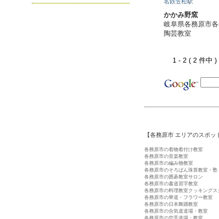
名鉄笠松駅
かかみ野窯
岐阜県各務原市各
陶芸教室
1 - 2 ( 2 件中
【各務原市 エリアのスポッ
各務原市の着物着付け教室
各務原市の音楽教室
各務原市の編み物教室
各務原市のそろばん珠算教室・塾
各務原市の囲碁教室サロン
各務原市の書道習字教室
各務原市の料理教室クッキングス
各務原市の華道・フラワー教室
各務原市の日本舞踊教室
各務原市の合気道道場・教室
各務原市の空手道場・教室