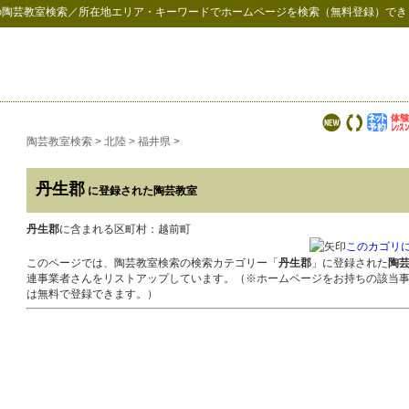
の
陶芸教室検索
／所在地エリア・キーワードでホームページを検索（無料登録）でき
陶芸教室検索
>
北陸
>
福井県
>
丹生郡
に登録された陶芸教室
丹生郡
に含まれる区町村：越前町
このカゴリ
このページでは、陶芸教室検索の検索カテゴリー「
丹生郡
」に登録された
陶
連事業者さんをリストアップしています。（※ホームページをお持ちの該当
は無料で登録できます。）