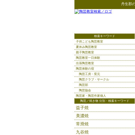
丹生郡
検索キーワード
子供こども陶芸教室
夏休み陶芸教室
親子陶芸教室
陶芸教室一日体験
出張陶芸教室
陶芸体験の宿
陶芸工房・窯元
陶芸クラブ・サークル
陶芸部
陶芸協会
陶芸家・陶芸作家個人
陶芸／焼き物 分別・検索キーワード
益子焼
美濃焼
常滑焼
九谷焼