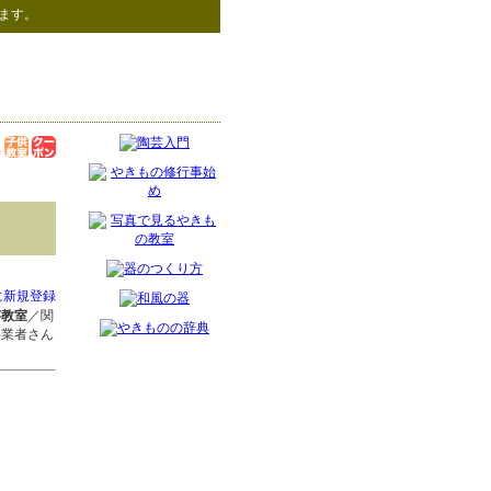
ます。
に新規登録
芸教室
／関
事業者さん