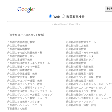
Web
陶芸教室検索
-
Yomi-Search Ver4.21
-
【丹生郡 エリアのスポット検索】
丹生郡の着物着付け教室
丹生郡の語学教室スクール
丹生郡の音楽教室
丹生郡の話し方教室
丹生郡の編み物教室
丹生郡の茶道教室
丹生郡のそろばん珠算教室・塾
丹生郡の歌謡・カラオケ教室
丹生郡の囲碁教室サロン
丹生郡の手芸教室センター
丹生郡の書道習字教室
丹生郡の将棋教室クラブ
丹生郡の料理教室クッキングスクール
丹生郡の陶芸教室
丹生郡の華道・フラワー教室
丹生郡の絵画・美術教室
丹生郡の日本舞踊教室
丹生郡の柔道教室・道場
丹生郡の合気道道場・教室
丹生郡の剣道教室・道場
丹生郡の空手道場・教室
丹生郡のテコンドー道場・教室
丹生郡のテコンドー道場・教室
丹生郡の拳法道場・教室
丹生郡のボクシングジム・教室
丹生郡のフィットネスジム・スポーツク
丹生郡のゴルフ練習場・ショップ
丹生郡のテニススクール・ショップ
丹生郡の水泳教室・スイミングスクール
丹生郡の乗馬クラブ・教室
丹生郡のダンススクール教室・ショップ
丹生郡の社交ダンス教室・ショップ
丹生郡のフラメンコ教室・ショップ
丹生郡のバレエ教室スクール・ショップ
丹生郡のヨガ教室・スタジオ
丹生郡のペットショップ
丹生郡のペンション・コテージ
丹生郡の民宿・旅館・宿坊
不動産屋さん検索