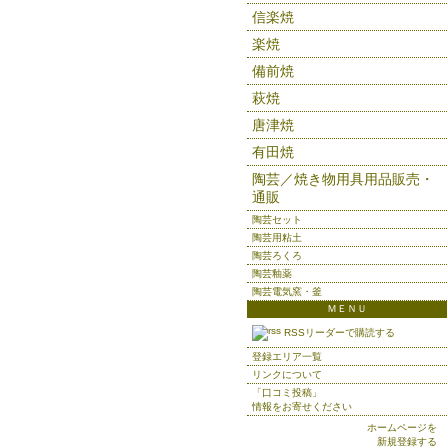
信楽焼
楽焼
備前焼
萩焼
唐津焼
有田焼
陶芸／焼き物用具用品販売・
通販
陶芸セット
陶芸用粘土
陶芸ろくろ
陶芸釉薬
陶芸電気窯・釜
ＭＥＮＵ
RSSリーダーで購読する
登録エリア一覧
リンクについて
「口コミ投稿」
情報をお寄せください
ホームページを
新規登録する