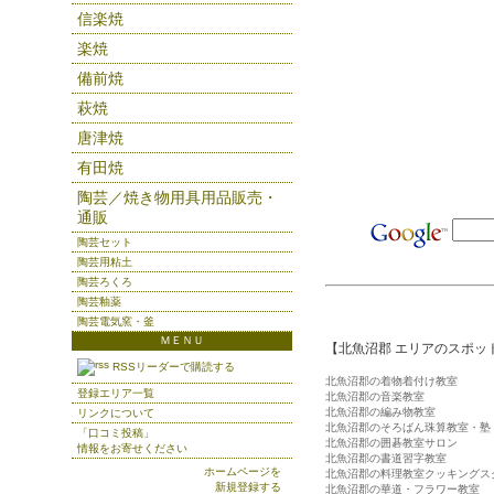
信楽焼
楽焼
備前焼
萩焼
唐津焼
有田焼
陶芸／焼き物用具用品販売・
通販
陶芸セット
陶芸用粘土
陶芸ろくろ
陶芸釉薬
陶芸電気窯・釜
ＭＥＮＵ
【北魚沼郡 エリアのスポッ
RSSリーダーで購読する
北魚沼郡の着物着付け教室
登録エリア一覧
北魚沼郡の音楽教室
北魚沼郡の編み物教室
リンクについて
北魚沼郡のそろばん珠算教室・塾
「口コミ投稿」
北魚沼郡の囲碁教室サロン
情報をお寄せください
北魚沼郡の書道習字教室
ホームページを
北魚沼郡の料理教室クッキングス
新規登録する
北魚沼郡の華道・フラワー教室