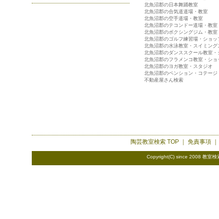
北魚沼郡の日本舞踊教室
北魚沼郡の合気道道場・教室
北魚沼郡の空手道場・教室
北魚沼郡のテコンドー道場・教室
北魚沼郡のボクシングジム・教室
北魚沼郡のゴルフ練習場・ショッ
北魚沼郡の水泳教室・スイミング
北魚沼郡のダンススクール教室・
北魚沼郡のフラメンコ教室・ショ
北魚沼郡のヨガ教室・スタジオ
北魚沼郡のペンション・コテージ
不動産屋さん検索
陶芸教室検索
TOP ｜
免責事項
Copyright(C) since 2008
教室検