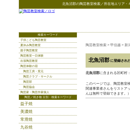
北魚沼郡
の
陶芸教室検索
／所在地エリア・
検索キーワード
子供こども陶芸教室
陶芸教室検索
>
甲信越
>
新
夏休み陶芸教室
親子陶芸教室
陶芸教室一日体験
北魚沼郡
に登録され
出張陶芸教室
陶芸体験の宿
陶芸工房・窯元
北魚沼郡
に含まれる区町村
陶芸クラブ・サークル
陶芸部
このページでは、陶芸教室
陶芸協会
関連事業者さんをリストア
陶芸家・陶芸作家個人
んは無料で登録できます。
陶芸／焼き物 分別・検索キーワード
益子焼
美濃焼
常滑焼
九谷焼