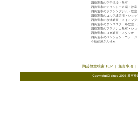
四街道市の空手道場・教室
四街道市のテコンドー道場・教室
四街道市のボクシングジム・教室
四街道市のゴルフ練習場・ショッ
四街道市の水泳教室・スイミング
四街道市のダンススクール教室・
四街道市のフラメンコ教室・ショ
四街道市のヨガ教室・スタジオ
四街道市のペンション・コテージ
不動産屋さん検索
陶芸教室検索
TOP ｜
免責事項
Copyright(C) since 2008
教室検