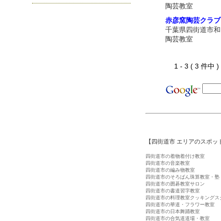
陶芸教室
赤彦窯陶芸クラブ
千葉県四街道市和
陶芸教室
1 - 3 ( 3 件中
【四街道市 エリアのスポッ
四街道市の着物着付け教室
四街道市の音楽教室
四街道市の編み物教室
四街道市のそろばん珠算教室・塾
四街道市の囲碁教室サロン
四街道市の書道習字教室
四街道市の料理教室クッキングス
四街道市の華道・フラワー教室
四街道市の日本舞踊教室
四街道市の合気道道場・教室