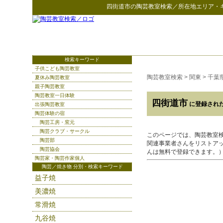
四街道市
の
陶芸教室検索
／所在地エリア・
検索キーワード
子供こども陶芸教室
陶芸教室検索
>
関東
>
千葉
夏休み陶芸教室
親子陶芸教室
陶芸教室一日体験
四街道市
に登録され
出張陶芸教室
陶芸体験の宿
陶芸工房・窯元
陶芸クラブ・サークル
このページでは、陶芸教室
陶芸部
関連事業者さんをリストア
陶芸協会
んは無料で登録できます。
陶芸家・陶芸作家個人
陶芸／焼き物 分別・検索キーワード
益子焼
美濃焼
常滑焼
九谷焼