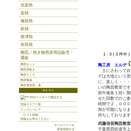
信楽焼
楽焼
備前焼
萩焼
唐津焼
有田焼
陶芸／焼き物用具用品販売・
1 - 3 ( 3 件中
通販
陶芸セット
陶工房 エルデ
陶芸用粘土
土にさわって自
陶芸ろくろ
デは大地という意
陶芸釉薬
に、楽しく・・・
陶芸電気窯・釜
いの陶芸教室です
ＭＥＮＵ
前午後各１回）開
RSSリーダーで購読する
せた回数でのご参
時間で２，０００
登録エリア一覧
加が可能になりま
リンクについて
待ちしております
「口コミ投稿」
情報をお寄せください
武藤信吾陶芸教室
ホームページを
千葉県四街道市上
新規登録する