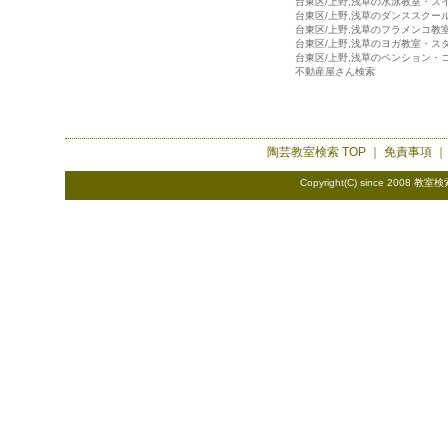
台東区/上野,浅草の水泳教室・ス
台東区/上野,浅草のダンススクー
台東区/上野,浅草のフラメンコ教
台東区/上野,浅草のヨガ教室・ス
台東区/上野,浅草のペンション・
不動産屋さん検索
陶芸教室検索
TOP ｜
免責事項
Copyright(C) since 2008
教室検