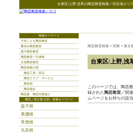
台東区/上野,浅草
の
陶芸教室検索
／所在地エリ
検索キーワード
子供こども陶芸教室
陶芸教室検索
>
関東
>
東京
夏休み陶芸教室
親子陶芸教室
陶芸教室一日体験
台東区/上野,浅
出張陶芸教室
陶芸体験の宿
陶芸工房・窯元
陶芸クラブ・サークル
陶芸部
このページでは、陶芸
陶芸協会
録された
陶芸教室
／関
陶芸家・陶芸作家個人
ムページをお持ちの該
陶芸／焼き物 分別・検索キーワード
益子焼
美濃焼
常滑焼
九谷焼