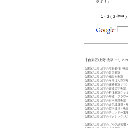
きます。
1 - 3 ( 3 件中
【台東区/上野,浅草 エリア
台東区/上野,浅草の着物着付け教
台東区/上野,浅草の音楽教室
台東区/上野,浅草の編み物教室
台東区/上野,浅草のそろばん珠算
台東区/上野,浅草の囲碁教室サロ
台東区/上野,浅草の書道習字教室
台東区/上野,浅草の料理教室クッ
台東区/上野,浅草の華道・フラワ
台東区/上野,浅草の日本舞踊教室
台東区/上野,浅草の合気道道場・
台東区/上野,浅草の空手道場・教
台東区/上野,浅草のテコンドー道
台東区/上野,浅草のボクシングジ
台東区/上野,浅草のゴルフ練習場