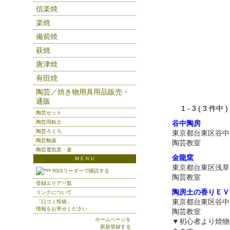
信楽焼
楽焼
備前焼
萩焼
唐津焼
有田焼
陶芸／焼き物用具用品販売・
通販
1 - 3 ( 3 件中
陶芸セット
陶芸用粘土
谷中陶房
陶芸ろくろ
東京都台東区谷中
陶芸釉薬
陶芸教室
陶芸電気窯・釜
金龍窯
ＭＥＮＵ
東京都台東区浅草
RSSリーダーで購読する
陶芸教室
登録エリア一覧
陶房土の香りＥＶ
リンクについて
東京都台東区谷中
「口コミ投稿」
情報をお寄せください
陶芸教室
ホームページを
▼初心者より焼物
新規登録する