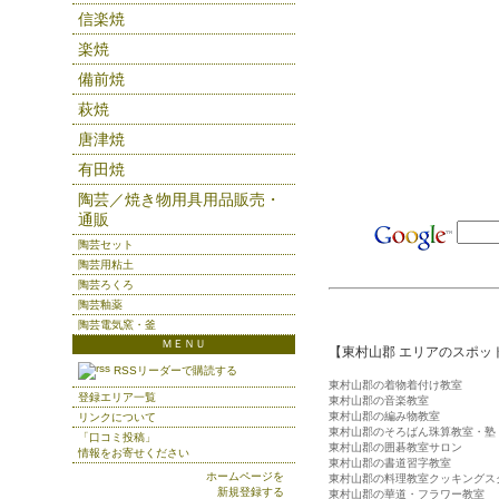
信楽焼
楽焼
備前焼
萩焼
唐津焼
有田焼
陶芸／焼き物用具用品販売・
通販
陶芸セット
陶芸用粘土
陶芸ろくろ
陶芸釉薬
陶芸電気窯・釜
ＭＥＮＵ
【東村山郡 エリアのスポッ
RSSリーダーで購読する
東村山郡の着物着付け教室
登録エリア一覧
東村山郡の音楽教室
東村山郡の編み物教室
リンクについて
東村山郡のそろばん珠算教室・塾
「口コミ投稿」
東村山郡の囲碁教室サロン
情報をお寄せください
東村山郡の書道習字教室
ホームページを
東村山郡の料理教室クッキングス
新規登録する
東村山郡の華道・フラワー教室