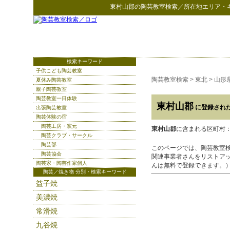
東村山郡
の
陶芸教室検索
／所在地エリア・
検索キーワード
子供こども陶芸教室
陶芸教室検索
>
東北
>
山形
夏休み陶芸教室
親子陶芸教室
陶芸教室一日体験
東村山郡
に登録され
出張陶芸教室
陶芸体験の宿
陶芸工房・窯元
東村山郡
に含まれる区町村：
陶芸クラブ・サークル
陶芸部
このページでは、陶芸教室
陶芸協会
関連事業者さんをリストア
陶芸家・陶芸作家個人
んは無料で登録できます。
陶芸／焼き物 分別・検索キーワード
益子焼
美濃焼
常滑焼
九谷焼