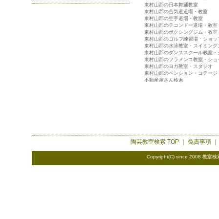
東村山郡の日本舞踊教室
東村山郡の合気道道場・教室
東村山郡の空手道場・教室
東村山郡のテコンドー道場・教室
東村山郡のボクシングジム・教室
東村山郡のゴルフ練習場・ショッ
東村山郡の水泳教室・スイミング
東村山郡のダンススクール教室・
東村山郡のフラメンコ教室・ショ
東村山郡のヨガ教室・スタジオ
東村山郡のペンション・コテージ
不動産屋さん検索
陶芸教室検索
TOP ｜
免責事項
Copyright(C) since 2008
教室検