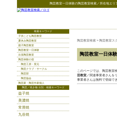
陶芸教室一日体験
の
陶芸教室検索
／所在地エリ
検索キーワード
子供こども陶芸教室
陶芸教室検索
>
陶芸教室ス
夏休み陶芸教室
親子陶芸教室
陶芸教室一日体験
陶芸教室一日体
出張陶芸教室
陶芸体験の宿
陶芸工房・窯元
陶芸クラブ・サークル
このページでは、陶芸教室
陶芸部
芸教室
／関連事業者さんを
陶芸協会
事業者さんは無料で登録で
陶芸家・陶芸作家個人
陶芸／焼き物 分別・検索キーワード
益子焼
美濃焼
常滑焼
九谷焼