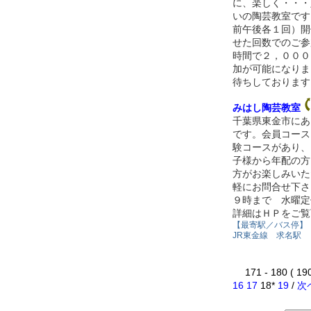
に、楽しく・・・
いの陶芸教室です
前午後各１回）開
せた回数でのご参
時間で２，０００
加が可能になりま
待ちしております
みはし陶芸教室
千葉県東金市にあ
です。会員コース
験コースがあり、
子様から年配の方
方がお楽しみいた
軽にお問合せ下さ
９時まで 水曜定
詳細はＨＰをご覧
【最寄駅／バス停】
JR東金線 求名駅
171 - 180 ( 1
16
17
18*
19
/
次