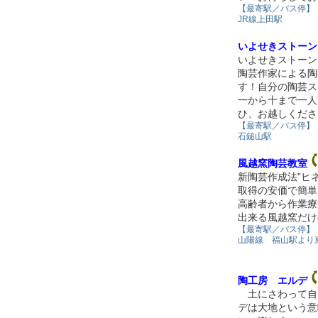
【最寄駅／バス停】
JR線上田駅
いよせきストーン
いよせきストーン
陶芸作家による陶
す！自分の陶芸ス
一から十まで一人
ひ、お越しくださ
【最寄駅／バス停】
石鎚山駅
風越窯陶芸教室
新陶芸作成法”ヒ
取得の安価で簡単
高齢者から作業療
出来る風越窯だけ
【最寄駅／バス停】
山陽線 福山駅より
陶工房 エルデ
土にさわって自
デは大地という意