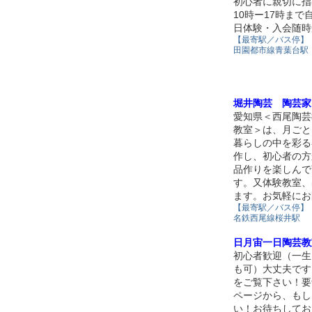
初心者に親切に指
10時ー17時まで
日体験・入会随時
【最寄駅／バス停】
田園都市線青葉台駅
堀井陶芸 陶芸家
愛知県＜西尾陶芸
教室＞は、月ごと
暮らしの中を彩る
作し、初心者の方
品作りを楽しんで
す。又体験教室、
ます。お気軽にお
【最寄駅／バス停】
名鉄西尾線桜井駅
日月宙一日陶芸教
初心者歓迎（一生
も可）大丈夫です
をご覧下さい！要
ページから、もし
い！お待ちしてお