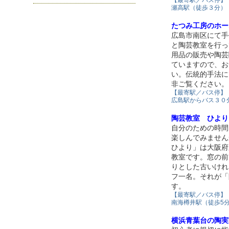
瀬高駅（徒歩３分）
たつみ工房のホー
広島市南区にて手
と陶芸教室を行っ
用品の販売や陶芸
ていますので、お
い。伝統的手法に
非ご覧ください。
【最寄駅／バス停】
広島駅からバス３０
陶芸教室 ひより
自分のための時間
楽しんでみませ
ひより」は大阪府
教室です。窓の前
りとした古いけれ
フ一名。それが「
す。
【最寄駅／バス停】
南海樽井駅（徒歩5
横浜青葉台の陶実