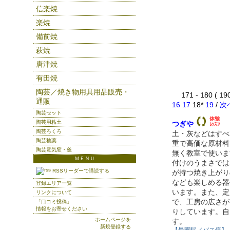
信楽焼
楽焼
備前焼
萩焼
唐津焼
有田焼
陶芸／焼き物用具用品販売・
171 - 180 ( 1
通販
16
17
18*
19
/
次
陶芸セット
陶芸用粘土
つぎや
陶芸ろくろ
土・灰などはすべ
陶芸釉薬
重で高価な原材料
陶芸電気窯・釜
無く教室で使いま
ＭＥＮＵ
付けのうまさでは
RSSリーダーで購読する
が持つ焼き上がり
なども楽しめる器
登録エリア一覧
います。また、定
リンクについて
で、工房の広さが
「口コミ投稿」
情報をお寄せください
りしています。自
ホームページを
す。
新規登録する
【最寄駅／バス停】